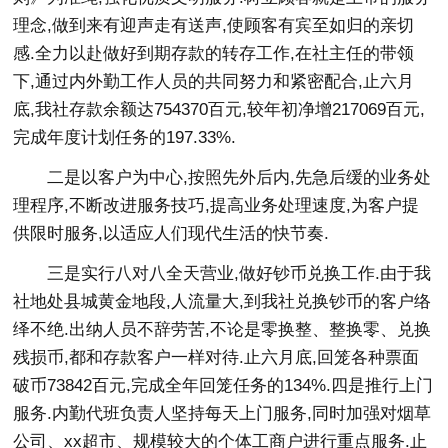
理念,做到来有迎声走有送声,使顾客有宾至如归的亲切
感.全力以赴做好到期存款的转存工作,在社主任的带领
下,通过内外勤工作人员的共同努力和紧密配合,止六月
底,我社存款余额达754370百元,较年初净增217069百元,
完成年度计划任务的197.33%.
二是以客户为中心,按照先外后内,先急后缓的业务处
理程序,不断改进服务技巧,提高业务处理速度,为客户提
供限时服务,以适应人们现代生活的快节奏.
三是实行八对八全天营业,做好钞币兑换工作.由于我
社地处县城黄金地段,人流量大,到我社兑换钞币的客户络
绎不绝.出纳人员不辞劳苦,不论是零换整、整换零、兑换
残损币,都和存款客户一样对待.止六月底,回笼各种票面
破币73842百元,完成全年回笼任务的134%.四是推行上门
服务.内勤代班负责人坚持每天上门服务,同时加强对烟草
公司、xx超市、规模较大的个体工商户进行重点服务.止