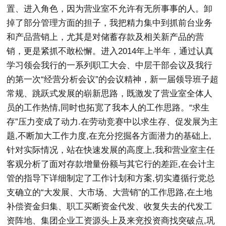
置、进入角色，因为营业室不允许有无所事事的人。卸
掉了部分管理方面的担子，我把精力集中到抓前台业务
和产品营销上，尤其是对储蓄存款及相关新产品的营
销，更是紧抓不敢松懈。进入2014年上半年，通过认真
学习领会我行的一系列职工大会、中层干部会议及我行
的第一次“经营分析会议”的会议精神，新一届领导班子超
常规、跳跃式发展的崭新思路，既激发了营业室全体人
员的工作热情,同时也拓宽了我本人的工作思路。“求生
存”压力变成了动力.在劳动竞赛中以求生存、促发展为主
题,不断加大工作力度,在充分挖掘各方面潜力的基础上,
针对实际情况，站在快速发展的高度上,我和营业室主任
客观分析了面对存款增量份额与其它行的差距,在会计主
管的指导下详细制定了工作计划和方案,切实遵循行党总
支确立的“大发展、大市场、大营销”的工作思路,在土地
补偿资金归集、职工买断资金代发、收复失去的代发工
资阵地、集团企业工资源头上及来兖投资商找突破点,巩