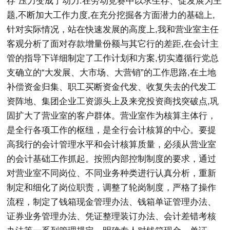
存”压力变成了动力.在劳动竞赛中以求生存、促发展为主
题,不断加大工作力度,在充分挖掘各方面潜力的基础上,
针对实际情况，站在快速发展的高度上,我和营业室主任
客观分析了面对存款增量份额与其它行的差距,在会计主
管的指导下详细制定了工作计划和方案,切实遵循行党总
支确立的“大发展、大市场、大营销”的工作思路,在土地
补偿资金归集、职工买断资金代发、收复失去的代发工
资阵地、集团企业工资源头上及来兖投资商找突破点,巩
固扩大了营业室的客户群体。营业室作为核算主体行，
是全行各项工作的枢纽，是全行会计核算的中心。要提
高我行的会计管理水平和会计核算质量，必须从营业室
的会计基础工作抓起。按照内部控制制度的要求，通过
对营业室不同岗位、不同业务种类进行认真分析，重新
制定和细化了岗位职责，调整了轮岗制度，严格了操作
流程，制定了钱箱现金管理办法、钱箱单证管理办法、
证券业务管理办法、凭证整理装订办法、会计差错考核