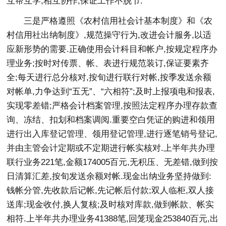
互帮互学,相互协作,保证工作不脱节.
三是严格遵照《农村信用社会计基本制度》和《农
村信用社出纳制度》,规范操守行为,改进会计服务,以适
应新形势的需要.正确使用会计科目和帐户,按规定程序办
理业务;按时对传票、帐、表进行规范装订,保证要素齐
全;每天进行总分核对,按旬进行联行对帐,按季发送余额
对帐单,力争达到“五无”、“六相符”;及时上报项电和报表,
实现零差错;严格会计档案管理,按照法定程序办理存款查
询、冻结、扣划和档案调阅.重要空白凭证的购进和领用
进行出入库登记管理、领用登记管理,进行逐笔销号登记,
并由主管会计定期或不定期进行帐实核对.上半年共办理
联行业务221笔,金额174005百元,无积压、无差错,做到按
日清算汇差,按旬发送余额对帐.现金出纳业务坚持做到:
钱帐分管,先收款后记帐,先记帐后付款;双人临柜,双人接
送库;现金收付,换人复核;及时核对库款,做到帐款、帐实
相符.上半年共办理业务41388笔,回笼现金253840百元,出