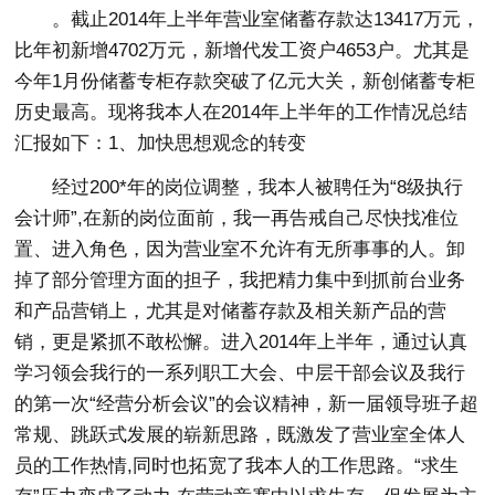
。截止2014年上半年营业室储蓄存款达13417万元，
比年初新增4702万元，新增代发工资户4653户。尤其是
今年1月份储蓄专柜存款突破了亿元大关，新创储蓄专柜
历史最高。现将我本人在2014年上半年的工作情况总结
汇报如下：1、加快思想观念的转变
经过200*年的岗位调整，我本人被聘任为“8级执行
会计师”,在新的岗位面前，我一再告戒自己尽快找准位
置、进入角色，因为营业室不允许有无所事事的人。卸
掉了部分管理方面的担子，我把精力集中到抓前台业务
和产品营销上，尤其是对储蓄存款及相关新产品的营
销，更是紧抓不敢松懈。进入2014年上半年，通过认真
学习领会我行的一系列职工大会、中层干部会议及我行
的第一次“经营分析会议”的会议精神，新一届领导班子超
常规、跳跃式发展的崭新思路，既激发了营业室全体人
员的工作热情,同时也拓宽了我本人的工作思路。“求生