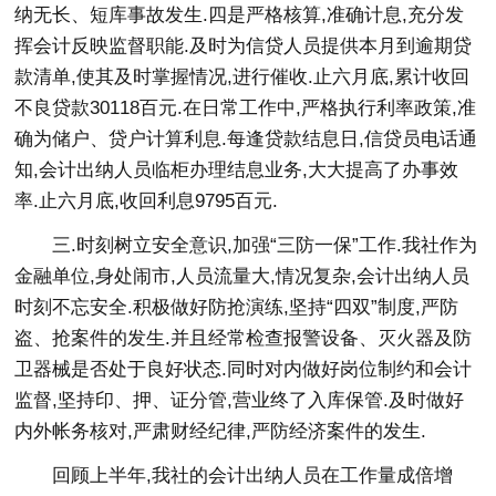
纳无长、短库事故发生.四是严格核算,准确计息,充分发
挥会计反映监督职能.及时为信贷人员提供本月到逾期贷
款清单,使其及时掌握情况,进行催收.止六月底,累计收回
不良贷款30118百元.在日常工作中,严格执行利率政策,准
确为储户、贷户计算利息.每逢贷款结息日,信贷员电话通
知,会计出纳人员临柜办理结息业务,大大提高了办事效
率.止六月底,收回利息9795百元.
三.时刻树立安全意识,加强“三防一保”工作.我社作为
金融单位,身处闹市,人员流量大,情况复杂,会计出纳人员
时刻不忘安全.积极做好防抢演练,坚持“四双”制度,严防
盗、抢案件的发生.并且经常检查报警设备、灭火器及防
卫器械是否处于良好状态.同时对内做好岗位制约和会计
监督,坚持印、押、证分管,营业终了入库保管.及时做好
内外帐务核对,严肃财经纪律,严防经济案件的发生.
回顾上半年,我社的会计出纳人员在工作量成倍增