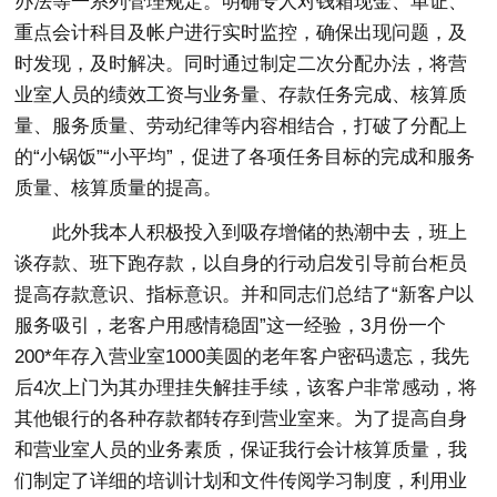
办法等一系列管理规定。明确专人对钱箱现金、单证、
重点会计科目及帐户进行实时监控，确保出现问题，及
时发现，及时解决。同时通过制定二次分配办法，将营
业室人员的绩效工资与业务量、存款任务完成、核算质
量、服务质量、劳动纪律等内容相结合，打破了分配上
的“小锅饭”“小平均”，促进了各项任务目标的完成和服务
质量、核算质量的提高。
此外我本人积极投入到吸存增储的热潮中去，班上
谈存款、班下跑存款，以自身的行动启发引导前台柜员
提高存款意识、指标意识。并和同志们总结了“新客户以
服务吸引，老客户用感情稳固”这一经验，3月份一个
200*年存入营业室1000美圆的老年客户密码遗忘，我先
后4次上门为其办理挂失解挂手续，该客户非常感动，将
其他银行的各种存款都转存到营业室来。为了提高自身
和营业室人员的业务素质，保证我行会计核算质量，我
们制定了详细的培训计划和文件传阅学习制度，利用业