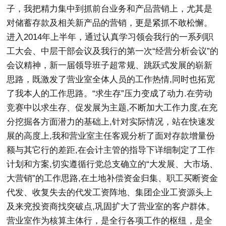
子，我把精力集中到抓前台业务和产品营销上，尤其是
对储蓄存款及相关新产品的营销，更是紧抓不敢松懈。
进入2014年上半年，通过认真学习领会我行的一系列职
工大会、中层干部会议及我行的第一次“经营分析会议”的
会议精神，新一届领导班子超常规、跳跃式发展的崭新
思路，既激发了营业室全体人员的工作热情,同时也拓宽
了我本人的工作思路。“求生存”压力变成了动力.在劳动
竞赛中以求生存、促发展为主题,不断加大工作力度,在充
分挖掘各方面潜力的基础上,针对实际情况，站在快速发
展的高度上,我和营业室主任客观分析了面对存款增量份
额与其它行的差距,在会计主管的指导下详细制定了工作
计划和方案,切实遵循行党总支确立的“大发展、大市场、
大营销”的工作思路,在土地补偿资金归集、职工买断资金
代发、收复失去的代发工资阵地、集团企业工资源头上
及来兖投资商找突破点,巩固扩大了营业室的客户群体。
营业室作为核算主体行，是全行各项工作的枢纽，是全