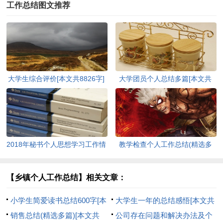
工作总结图文推荐
大学生综合评价[本文共8826字]
大学团员个人总结多篇[本文共
3876字]
2018年秘书个人思想学习工作情
教学检查个人工作总结(精选多
况总结[本文共1192字]
篇)[本文共6125字]
【乡镇个人工作总结】相关文章：
小学生简爱读书总结600字[本
大学生一年的总结感悟[本文共
文共2880字]
销售总结(精选多篇)[本文共
1610字]
公司存在问题和解决办法及个