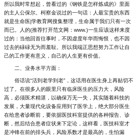
所以我时常想起，曾看过的《钢铁是怎样炼成的》里面
的主人公保尔。柯察金说过的一句话：人最宝贵的东西
就是生命医|学教育网搜集整理，生命属于我们只有一次
而已。人的(推荐打开范文网：www.)一生应该这样来度
过的：当他回首往事时，不因虚度年华而悔恨，也不因
过去的碌碌无为而羞耻。所以我端正思想努力工作让自
己的工作更有意义，自己的人生更有价值。
二、业务水平方面：
俗话说“活到老学到老”，这话用在医生身上再贴切不
过了。在很多人的眼里只有临床医生的压力大，风险
高，必须医术精湛，以确保万无一失，其实随着科技的
发展，大量现代化设备应用到了医学上，绝大部分医生
在给患者诊断前，要依据医技科室提供的各种报告、诊
断，然后结合患者症状来下定论，这样看，医技科室才
是冲锋在前的排头兵，风险系数才是最高的，生怕漏