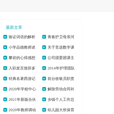
最新文章
验证词语的解析
青春护卫母亲河
小学品德教师述
关于竞选数学课
及近义词[本文共995
争当河小禹[本文共
攀岩的心得感想
公司团委团课主
职[本文共4621字]
代表发言稿[本文共
字]
764字]
入职发言致辞多
2014年护理团队
700字[本文共3026
题活动简报[本文共
1768字]
经典名著西游记
前台收银员职责
篇[本文共3945字]
工作总结[本文共
字]
335字]
2020年学校中心
解除劳动合同补
读后感怎么写[本文
及要求[本文共1020
5551字]
2021年新版合伙
乡镇个人工作总
组理论学习总结[本
偿金[本文共7581字]
共2994字]
字]
2020年教师调动
幼儿园大班保育
经营合同[本文共
结[本文共5833字]
文共2045字]