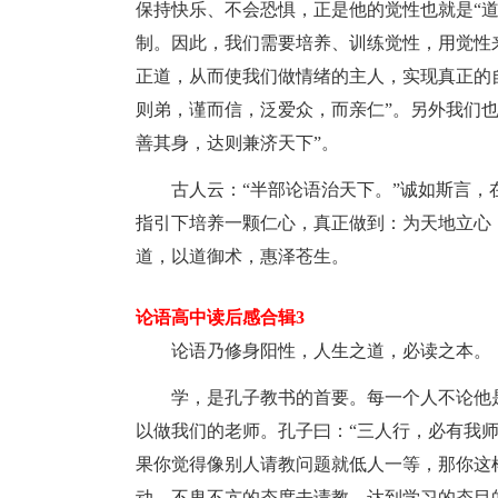
保持快乐、不会恐惧，正是他的觉性也就是“
制。因此，我们需要培养、训练觉性，用觉性
正道，从而使我们做情绪的主人，实现真正的
则弟，谨而信，泛爱众，而亲仁”。另外我们
善其身，达则兼济天下”。
古人云：“半部论语治天下。”诚如斯言
指引下培养一颗仁心，真正做到：为天地立心
道，以道御术，惠泽苍生。
论语高中读后感合辑3
论语乃修身阳性，人生之道，必读之本。
学，是孔子教书的首要。每一个人不论他
以做我们的老师。孔子曰：“三人行，必有我师
果你觉得像别人请教问题就低人一等，那你这
动，不卑不亢的态度去请教，达到学习的态目