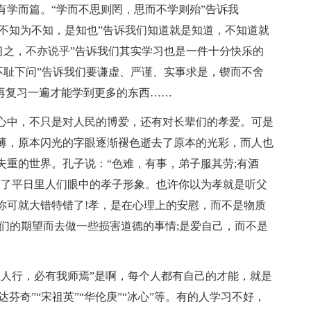
有学而篇。“学而不思则罔，思而不学则殆”告诉我
之，不知为不知，是知也”告诉我们知道就是知道，不知道就
习之，不亦说乎”告诉我们其实学习也是一件十分快乐的
不耻下问”告诉我们要谦虚、严谨、实事求是，锲而不舍
再复习一遍才能学到更多的东西……
心中，不只是对人民的博爱，还有对长辈们的孝爱。可是
薄，原本闪光的字眼逐渐褪色逝去了原本的光彩，而人也
失重的世界。孔子说：“色难，有事，弟子服其劳;有酒
覆了平日里人们眼中的孝子形象。也许你以为孝就是听父
你可就大错特错了!孝，是在心理上的安慰，而不是物质
们的期望而去做一些损害道德的事情;是爱自己，而不是
三人行，必有我师焉”是啊，每个人都有自己的才能，就是
达芬奇”“宋祖英”“华伦庚”“冰心”等。有的人学习不好，