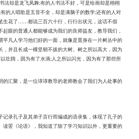
书法却是龙飞凤舞;有的人书法不好，可是绘画却是栩栩
;有的人唱歌是五音不全，却是满脑子的数学;还有的人对
笔生花了……都说三百六十行，行行出状元，这话不假
不起眼的普通人都能够成为我们的良师益友，教导我们，
谓平凡人学习他们好的一面，就像是置身在一片树丛中的
长，并且长成一棵坚韧不拔的大树。树之所以高大，因为
所以壮阔，因为有了水滴;人之所以闪光，因为有了那些所
明的汇聚，是一位谆谆教导的老师教会了我们为人处事的
子记录孔子及其弟子言行而编成的语录集，体现了孔子的
。读罢《论语》，我知道了除了学习知识以外，更重要的