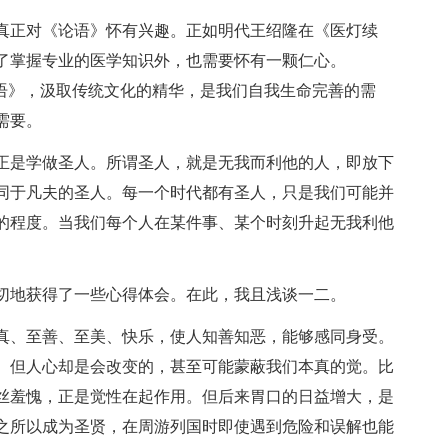
真正对《论语》怀有兴趣。正如明代王绍隆在《医灯续
了掌握专业的医学知识外，也需要怀有一颗仁心。
论语》，汲取传统文化的精华，是我们自我生命完善的需
需要。
正是学做圣人。所谓圣人，就是无我而利他的人，即放下
同于凡夫的圣人。每一个时代都有圣人，只是我们可能并
的程度。当我们每个人在某件事、某个时刻升起无我利他
切地获得了一些心得体会。在此，我且浅谈一二。
真、至善、至美、快乐，使人知善知恶，能够感同身受。
。但人心却是会改变的，甚至可能蒙蔽我们本真的觉。比
丝羞愧，正是觉性在起作用。但后来胃口的日益增大，是
之所以成为圣贤，在周游列国时即使遇到危险和误解也能