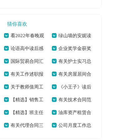
申请书[本文共637
员工作总结_保育员
3588字]
字]
工作总结多篇[本文
猜你喜欢
共6112字]
看2022年春晚观
绿山墙的安妮读
论语高中读后感
企业奖学金获奖
后感600字作文素材
后感六年级学生[本
国际贸易合同汇
有关护士实习总
合辑[本文共4314字]
学生发言稿[本文共
[本文共5075字]
文共3655字]
有关工作述职报
有关房屋居间合
总6篇[本文共6054
结集合八篇[本文共
854字]
关于教师值周工
《小王子》读后
告模板集锦6篇[本文
同集锦6篇[本文共
字]
7326字]
【精选】销售工
有关技术合同范
作总结集锦十篇[本
感（共3篇）[本文共
共7930字]
7048字]
【精选】班主任
油库资产租赁合
作总结集合五篇[本
文汇编10篇[本文共
文共8515字]
1284字]
有关代理合同三
公司月度工作总
年级工作总结模板合
同[本文共2769字]
文共6783字]
18658字]
篇[本文共12169字]
结合集6篇[本文共
集六篇[本文共8012