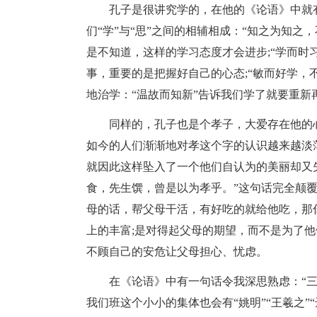
孔子是很讲究学的，在他的《论语》中就
们“学”与“思”之间的相辅相成：“知之为知
是不知道，这样的学习态度才会进步;“学而时
事，重要的是把握好自己的心态;“敏而好学，
地治学：“温故而知新”告诉我们学了就要重新
同样的，孔子也是个孝子，大爱存在他的
如今的人们渐渐地对孝这个字的认识越来越淡
就因此这样坠入了一个他们自认为的美丽却又
食，先生馔，曾是以为孝乎。”这句话完全颠
母的话，帮父母干活，有好吃的就给他吃，那
上的丰富;是对得起父母的期望，而不是为了他
不顾自己的安危让父母担心、忧虑。
在《论语》中有一句话令我深思熟虑：“
我们班这个小小的集体也会有“姚明”“王羲之”“