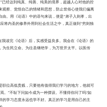
道”已经达到纯真、纯善、纯美的境界，超越人心对他的控
来观察、觉悟自己的情绪和思想，防止世俗心使我们偏离
自由。用《论语》中的语句来说，便是“弟子入则孝，出
也应将内圣的修养外用到社会生活之中，真正做到“穷则独
，在我读完《论语》后，实感受益良多。我会在《论语》的
，为生民立命。为往圣继绝学，为万世开太平。以医传
是职位高低贵贱，只要他有值得我们学习的地方，他就可
焉。”不耻下问如今成为一种摆设。不懂得你问了吗?如
样的学习态度永远也学不好。真正的学习是用自己的主
的。