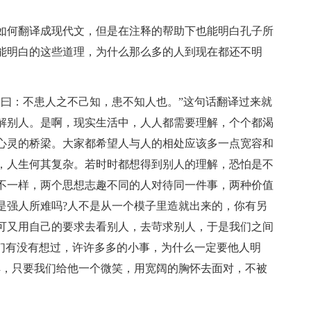
如何翻译成现代文，但是在注释的帮助下也能明白孔子所
能明白的这些道理，为什么那么多的人到现在都还不明
子曰：不患人之不己知，患不知人也。”这句话翻译过来就
解别人。是啊，现实生活中，人人都需要理解，个个都渴
心灵的桥梁。大家都希望人与人的相处应该多一点宽容和
，人生何其复杂。若时时都想得到别人的理解，恐怕是不
不一样，两个思想志趣不同的人对待同一件事，两种价值
是强人所难吗?人不是从一个模子里造就出来的，你有另
可又用自己的要求去看别人，去苛求别人，于是我们之间
人们有没有想过，许许多多的小事，为什么一定要他人明
解，只要我们给他一个微笑，用宽阔的胸怀去面对，不被