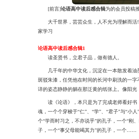
[前言]
论语高中读后感合辑
为的会员投稿
大千世界，芸芸众生，人不光为理解而活
家学习
论语高中读后感合辑1
读圣贤书，立君子品，做有德人。
几千年的中华文化，沉淀在一本散发着油
斑驳朱漆，任凭他在时间的长河中刷洗的一字
详的姿态静静的躺在那泛黄的纸张上。像阳光
读《论语》，本只是为了完成老师看好书
魂，一个个穿梭于“仁”、“学”、“君子”与“
个“学而时习之，不亦说乎”的孔子，一个“刚
子，一个“事父母能竭其力”的孔子，一个……