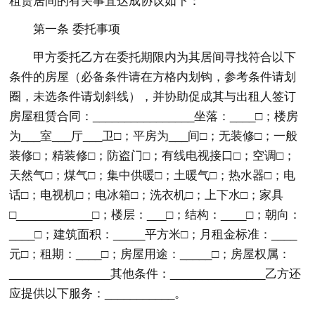
租赁居间的有关事宜达成协议如下：
第一条 委托事项
甲方委托乙方在委托期限内为其居间寻找符合以下
条件的房屋（必备条件请在方格内划钩，参考条件请划
圈，未选条件请划斜线），并协助促成其与出租人签订
房屋租赁合同：________________坐落：____□；楼房
为___室___厅___卫□；平房为___间□；无装修□；一般
装修□；精装修□；防盗门□；有线电视接口□；空调□；
天然气□；煤气□；集中供暖□；土暖气□；热水器□；电
话□；电视机□；电冰箱□；洗衣机□；上下水□；家具
□____________□；楼层：___□；结构：____□；朝向：
____□；建筑面积：_____平方米□；月租金标准：____
元□；租期：____□；房屋用途：_____□；房屋权属：
________________其他条件：_______________乙方还
应提供以下服务：___________。