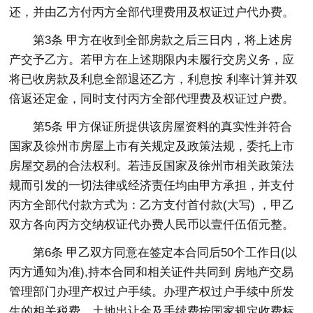
还，并由乙方付丙方全部代理费用及权证过户代办费。
第3条 甲方在收到全部房款之后三日内，将上述房
产交予乙方。若甲方在上述期限内未履行交房义务，应
将已收房款及利息全部退还乙方，利息按 利率计算并双
倍返还定金，同时支付丙方全部代理费及权证过户费。
第5条 甲方保证所提供该房屋资料的真实性并符合
国家及徐州市房屋上市有关规定及政策法规，委托上市
房屋交易的合法权利。若违反国家及徐州市相关政策法
规而引发的一切法律或经济责任均由甲方承担，并支付
丙方全部代付款方式为：乙方支付首付款(大写) ，甲乙
双方各向丙方交纳权证代办费人民币以壹仟伍佰元整。
第6条 甲乙双方同意在签定本合同后50个工作日(以
丙方通知为准),持本合同和相关证件共同到 房地产交易
管理部门办理产权过户手续。办理产权过户手续中所发
生的相关税费、土地出让金及手续费按国家规定收费标