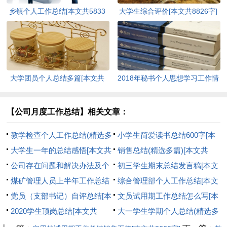
乡镇个人工作总结[本文共5833
大学生综合评价[本文共8826字]
字]
大学团员个人总结多篇[本文共
2018年秘书个人思想学习工作情
3876字]
况总结[本文共1192字]
【公司月度工作总结】相关文章：
教学检查个人工作总结(精选多
小学生简爱读书总结600字[本
篇)[本文共6125字]
大学生一年的总结感悟[本文共
文共2880字]
销售总结(精选多篇)[本文共
1610字]
公司存在问题和解决办法及个
6112字]
初三学生期末总结发言稿[本文
人建议[本文共638字]
煤矿管理人员上半年工作总结
共3011字]
综合管理部个人工作总结[本文
[本文共2276字]
党员（支部书记）自评总结[本
共1827字]
文员试用期工作总结怎么写[本
文共516字]
2020学生顶岗总结[本文共
文共5075字]
大一学生学期个人总结(精选多
13355字]
篇)[本文共18105字]