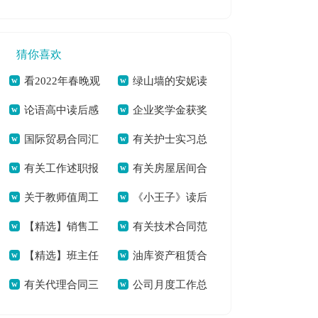
申请书[本文共637
员工作总结_保育员
3588字]
字]
工作总结多篇[本文
猜你喜欢
共6112字]
看2022年春晚观
绿山墙的安妮读
论语高中读后感
企业奖学金获奖
后感600字作文素材
后感六年级学生[本
国际贸易合同汇
有关护士实习总
合辑[本文共4314字]
学生发言稿[本文共
[本文共5075字]
文共3655字]
有关工作述职报
有关房屋居间合
总6篇[本文共6054
结集合八篇[本文共
854字]
关于教师值周工
《小王子》读后
告模板集锦6篇[本文
同集锦6篇[本文共
字]
7326字]
【精选】销售工
有关技术合同范
作总结集锦十篇[本
感（共3篇）[本文共
共7930字]
7048字]
【精选】班主任
油库资产租赁合
作总结集合五篇[本
文汇编10篇[本文共
文共8515字]
1284字]
有关代理合同三
公司月度工作总
年级工作总结模板合
同[本文共2769字]
文共6783字]
18658字]
篇[本文共12169字]
结合集6篇[本文共
集六篇[本文共8012