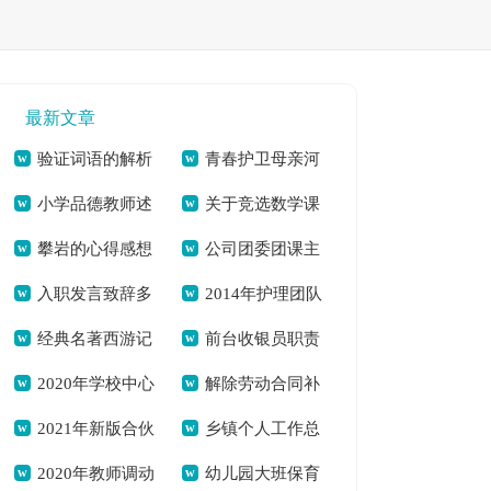
最新文章
验证词语的解析
青春护卫母亲河
小学品德教师述
关于竞选数学课
及近义词[本文共995
争当河小禹[本文共
攀岩的心得感想
公司团委团课主
职[本文共4621字]
代表发言稿[本文共
字]
764字]
入职发言致辞多
2014年护理团队
700字[本文共3026
题活动简报[本文共
1768字]
经典名著西游记
前台收银员职责
篇[本文共3945字]
工作总结[本文共
字]
335字]
2020年学校中心
解除劳动合同补
读后感怎么写[本文
及要求[本文共1020
5551字]
2021年新版合伙
乡镇个人工作总
组理论学习总结[本
偿金[本文共7581字]
共2994字]
字]
2020年教师调动
幼儿园大班保育
经营合同[本文共
结[本文共5833字]
文共2045字]