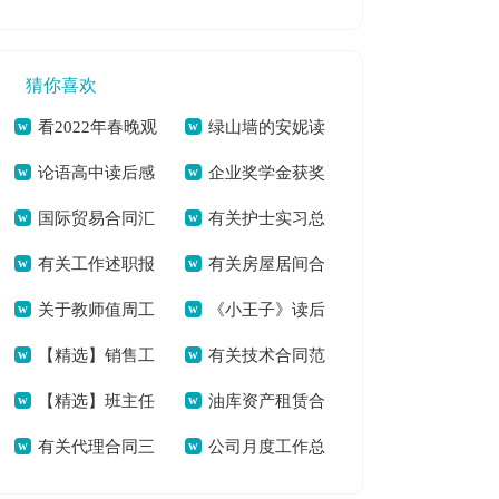
申请书[本文共637
员工作总结_保育员
3588字]
字]
工作总结多篇[本文
猜你喜欢
共6112字]
看2022年春晚观
绿山墙的安妮读
论语高中读后感
企业奖学金获奖
后感600字作文素材
后感六年级学生[本
国际贸易合同汇
有关护士实习总
合辑[本文共4314字]
学生发言稿[本文共
[本文共5075字]
文共3655字]
有关工作述职报
有关房屋居间合
总6篇[本文共6054
结集合八篇[本文共
854字]
关于教师值周工
《小王子》读后
告模板集锦6篇[本文
同集锦6篇[本文共
字]
7326字]
【精选】销售工
有关技术合同范
作总结集锦十篇[本
感（共3篇）[本文共
共7930字]
7048字]
【精选】班主任
油库资产租赁合
作总结集合五篇[本
文汇编10篇[本文共
文共8515字]
1284字]
有关代理合同三
公司月度工作总
年级工作总结模板合
同[本文共2769字]
文共6783字]
18658字]
篇[本文共12169字]
结合集6篇[本文共
集六篇[本文共8012