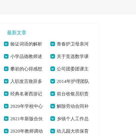
最新文章
验证词语的解析
青春护卫母亲河
小学品德教师述
关于竞选数学课
及近义词[本文共995
争当河小禹[本文共
攀岩的心得感想
公司团委团课主
职[本文共4621字]
代表发言稿[本文共
字]
764字]
入职发言致辞多
2014年护理团队
700字[本文共3026
题活动简报[本文共
1768字]
经典名著西游记
前台收银员职责
篇[本文共3945字]
工作总结[本文共
字]
335字]
2020年学校中心
解除劳动合同补
读后感怎么写[本文
及要求[本文共1020
5551字]
2021年新版合伙
乡镇个人工作总
组理论学习总结[本
偿金[本文共7581字]
共2994字]
字]
2020年教师调动
幼儿园大班保育
经营合同[本文共
结[本文共5833字]
文共2045字]