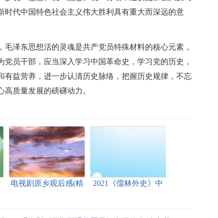
新时代中国特色社会主义伟大胜利具有重大而深远的意
，毛泽东思想活的灵魂是共产党员特殊材料的核心元素，
为党员干部，应当深入学习中国革命史，学习党的历史，
和有益营养，进一步认清历史脉络，把握历史规律，不忘
心高质量发展的磅礴动力。
后
电视剧原乡观后感(精
2021《儒林外史》中
4
选多篇)[本文共6422
学生读后感[本文共
字]
5506字]