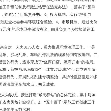
治工作责任制及行政过错责任追究办法》，落实了“领导
，并签定了目标责任书。3、投入机制。实行“群众自
并鼓励全社会参与环境综合整治。4、市场机制。通过比价
2万元/年的环境卫生保洁协议，由其负责全乡垃圾清运工
0余台次，人力3175人次，强力推进环境治理工作。一是
乱象、沙场乱象、车辆乱停乱放的现象得到有效遏制。二
经营的行为，逐步形成了“坐商归店、流商归市”的格局。
0余株，新投放垃圾箱15个，建立垃圾池7个，建立再生资
建设行为，开展乱搭乱建专项整治，共拆除乱搭乱建20多
范国道沿线洗车加水点，初见成效。
风貌大为改观。按照打造“藏羌驿站”的总体定位，集中对国
农房风貌补缺提升。2、“五十百千”示范工程创建工作
环境优美示范乡村。