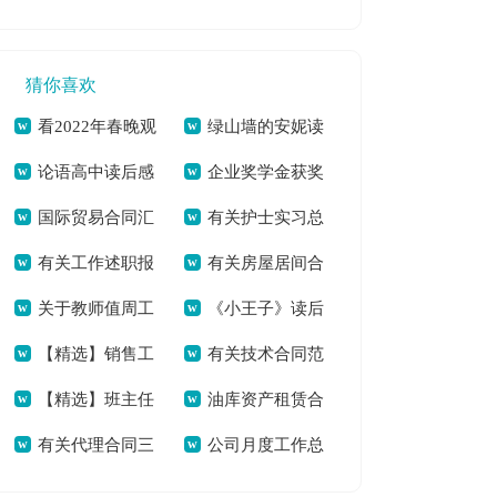
申请书[本文共637
员工作总结_保育员
3588字]
字]
工作总结多篇[本文
猜你喜欢
共6112字]
看2022年春晚观
绿山墙的安妮读
论语高中读后感
企业奖学金获奖
后感600字作文素材
后感六年级学生[本
国际贸易合同汇
有关护士实习总
合辑[本文共4314字]
学生发言稿[本文共
[本文共5075字]
文共3655字]
有关工作述职报
有关房屋居间合
总6篇[本文共6054
结集合八篇[本文共
854字]
关于教师值周工
《小王子》读后
告模板集锦6篇[本文
同集锦6篇[本文共
字]
7326字]
【精选】销售工
有关技术合同范
作总结集锦十篇[本
感（共3篇）[本文共
共7930字]
7048字]
【精选】班主任
油库资产租赁合
作总结集合五篇[本
文汇编10篇[本文共
文共8515字]
1284字]
有关代理合同三
公司月度工作总
年级工作总结模板合
同[本文共2769字]
文共6783字]
18658字]
篇[本文共12169字]
结合集6篇[本文共
集六篇[本文共8012