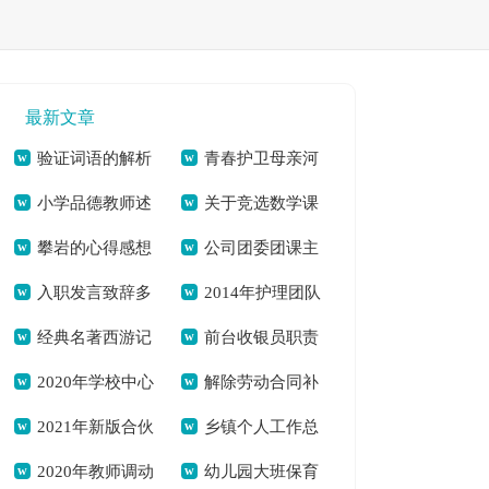
最新文章
验证词语的解析
青春护卫母亲河
小学品德教师述
关于竞选数学课
及近义词[本文共995
争当河小禹[本文共
攀岩的心得感想
公司团委团课主
职[本文共4621字]
代表发言稿[本文共
字]
764字]
入职发言致辞多
2014年护理团队
700字[本文共3026
题活动简报[本文共
1768字]
经典名著西游记
前台收银员职责
篇[本文共3945字]
工作总结[本文共
字]
335字]
2020年学校中心
解除劳动合同补
读后感怎么写[本文
及要求[本文共1020
5551字]
2021年新版合伙
乡镇个人工作总
组理论学习总结[本
偿金[本文共7581字]
共2994字]
字]
2020年教师调动
幼儿园大班保育
经营合同[本文共
结[本文共5833字]
文共2045字]