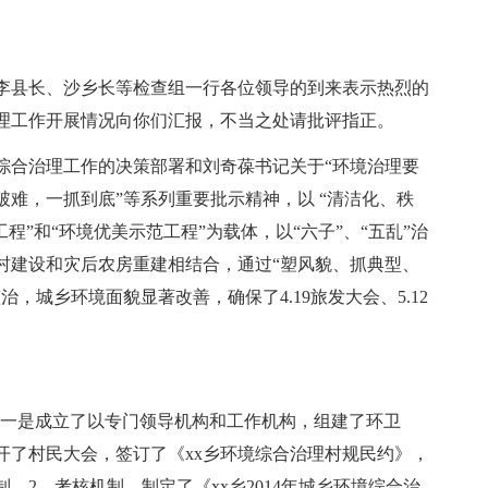
向李县长、沙乡长等检查组一行各位领导的到来表示热烈的
合治理工作开展情况向你们汇报，不当之处请批评指正。
综合治理工作的决策部署和刘奇葆书记关于“环境治理要
难，一抓到底”等系列重要批示精神，以 “清洁化、秩
程”和“环境优美示范工程”为载体，以“六子”、“五乱”治
村建设和灾后农房重建相结合，通过“塑风貌、抓典型、
，城乡环境面貌显著改善，确保了4.19旅发大会、5.12
。一是成立了以专门领导机构和工作机构，组建了环卫
开了村民大会，签订了《xx乡环境综合治理村规民约》，
。2、考核机制。制定了《xx乡2014年城乡环境综合治