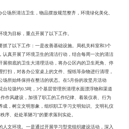
，以办公场所清洁卫生，物品摆放规范整齐，环境绿化美化、
环境为目标，重点开展了以下工作。
要抓了以下工作：一是改善基础设施。局机关科室和3个
，认真开展了环境卫生的清洁行动，结合每周一次的清洁
开展彻底的卫生大清理活动，将办公区内的卫生死角、停
理打扫，对各办公室桌上的文件、报纸等杂物进行清理，
公场所始终保持在整洁的状态。在5月份的攻坚月活动
台垃圾约0.5吨，3个基层管理所清理水面漂浮物和渠道
工作作风建设，加强了职工的工作纪律、着装仪表、行为
养成，树立文明形象，组织职工学习文明知识、文明礼仪
守秩序、处处革陋习”的要求落到实处。
的人文环境。一是通过开展学习型党组织建设活动，深入