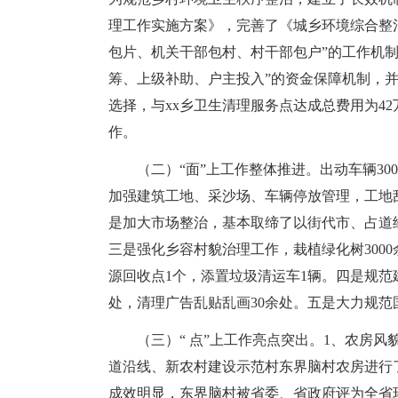
理工作实施方案》，完善了《城乡环境综合整
包片、机关干部包村、村干部包户”的工作机制
筹、上级补助、户主投入”的资金保障机制，
选择，与xx乡卫生清理服务点达成总费用为4
作。
（二）“面”上工作整体推进。出动车辆30
加强建筑工地、采沙场、车辆停放管理，工地
是加大市场整治，基本取缔了以街代市、占道
三是强化乡容村貌治理工作，栽植绿化树300
源回收点1个，添置垃圾清运车1辆。四是规范
处，清理广告乱贴乱画30余处。五是大力规
（三）“ 点”上工作亮点突出。1、农房
道沿线、新农村建设示范村东界脑村农房进行了
成效明显，东界脑村被省委、省政府评为全省