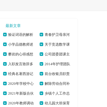
最新文章
验证词语的解析
青春护卫母亲河
小学品德教师述
关于竞选数学课
及近义词[本文共995
争当河小禹[本文共
攀岩的心得感想
公司团委团课主
职[本文共4621字]
代表发言稿[本文共
字]
764字]
入职发言致辞多
2014年护理团队
700字[本文共3026
题活动简报[本文共
1768字]
经典名著西游记
前台收银员职责
篇[本文共3945字]
工作总结[本文共
字]
335字]
2020年学校中心
解除劳动合同补
读后感怎么写[本文
及要求[本文共1020
5551字]
2021年新版合伙
乡镇个人工作总
组理论学习总结[本
偿金[本文共7581字]
共2994字]
字]
2020年教师调动
幼儿园大班保育
经营合同[本文共
结[本文共5833字]
文共2045字]