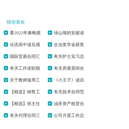
申请书[本文共637
员工作总结_保育员
3588字]
字]
工作总结多篇[本文
猜你喜欢
共6112字]
看2022年春晚观
绿山墙的安妮读
论语高中读后感
企业奖学金获奖
后感600字作文素材
后感六年级学生[本
国际贸易合同汇
有关护士实习总
合辑[本文共4314字]
学生发言稿[本文共
[本文共5075字]
文共3655字]
有关工作述职报
有关房屋居间合
总6篇[本文共6054
结集合八篇[本文共
854字]
关于教师值周工
《小王子》读后
告模板集锦6篇[本文
同集锦6篇[本文共
字]
7326字]
【精选】销售工
有关技术合同范
作总结集锦十篇[本
感（共3篇）[本文共
共7930字]
7048字]
【精选】班主任
油库资产租赁合
作总结集合五篇[本
文汇编10篇[本文共
文共8515字]
1284字]
有关代理合同三
公司月度工作总
年级工作总结模板合
同[本文共2769字]
文共6783字]
18658字]
篇[本文共12169字]
结合集6篇[本文共
集六篇[本文共8012