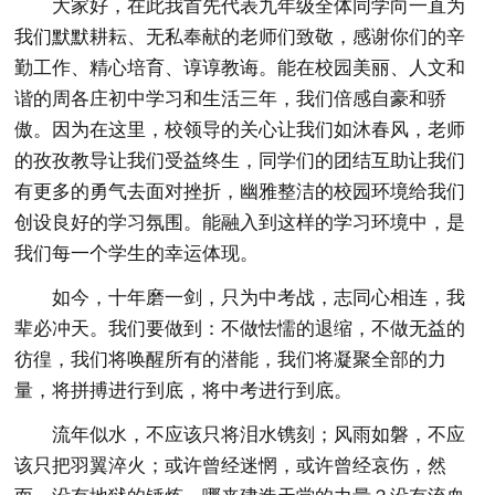
大家好，在此我首先代表九年级全体同学向一直为
我们默默耕耘、无私奉献的老师们致敬，感谢你们的辛
勤工作、精心培育、谆谆教诲。能在校园美丽、人文和
谐的周各庄初中学习和生活三年，我们倍感自豪和骄
傲。因为在这里，校领导的关心让我们如沐春风，老师
的孜孜教导让我们受益终生，同学们的团结互助让我们
有更多的勇气去面对挫折，幽雅整洁的校园环境给我们
创设良好的学习氛围。能融入到这样的学习环境中，是
我们每一个学生的幸运体现。
如今，十年磨一剑，只为中考战，志同心相连，我
辈必冲天。我们要做到：不做怯懦的退缩，不做无益的
彷徨，我们将唤醒所有的潜能，我们将凝聚全部的力
量，将拼搏进行到底，将中考进行到底。
流年似水，不应该只将泪水镌刻；风雨如磐，不应
该只把羽翼淬火；或许曾经迷惘，或许曾经哀伤，然