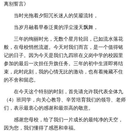
离别誓言》
当时光拖着夕阳冗长迷人的笑靥流转，
当岁月融着早春泛黄的浮尘漫天飘舞，
三年的绚丽时光，无数个星月轮回，已如流水落花
般，在母校悄然流逝。今天对我们而言，是一个值得铭
记的日子。因为今天是我们九四班在义岗中学的校园里
参加的最后一次担任升旗任务。三年的初中生涯即将结
束，此时此刻，我的心情无比的激动，也有着掩藏不住
的不舍和留恋。
在今天这个特别的时刻，首先请允许我代表全体九
（4）班同学，向关心教导、辛苦培育我们的领导、老师
们，表示最衷心的感谢和最崇高的敬意。
感谢您母校，给了我们一片成长的最纯净的天空，
因为您，我们懂得了感恩和幸福。