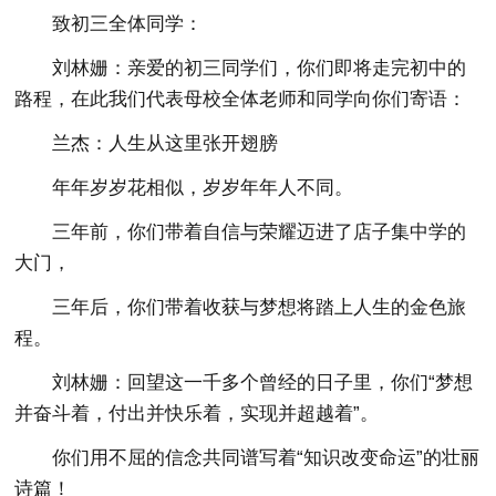
致初三全体同学：
刘林姗：亲爱的初三同学们，你们即将走完初中的
路程，在此我们代表母校全体老师和同学向你们寄语：
兰杰：人生从这里张开翅膀
年年岁岁花相似，岁岁年年人不同。
三年前，你们带着自信与荣耀迈进了店子集中学的
大门，
三年后，你们带着收获与梦想将踏上人生的金色旅
程。
刘林姗：回望这一千多个曾经的日子里，你们“梦想
并奋斗着，付出并快乐着，实现并超越着”。
你们用不屈的信念共同谱写着“知识改变命运”的壮丽
诗篇！